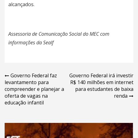
alcançados.
Assessoria de Comunicação Social do MEC com
informações da Sealf
Navegação
Governo Federal faz
Governo Federal irá investir
levantamento para
R$ 140 milhões em internet
de
compreender e planejar a
para estudantes de baixa
Post
oferta de vagas na
renda
educação infantil