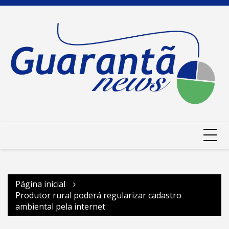
Ir
para
o
conteúdo
Página inicial
Produtor rural poderá regularizar cadastro
ambiental pela internet