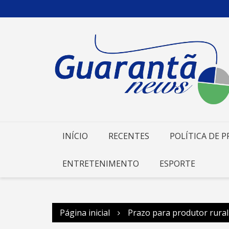
Ir
para
o
conteúdo
INÍCIO
RECENTES
POLÍTICA DE P
ENTRETENIMENTO
ESPORTE
Página inicial
Prazo para produtor rural