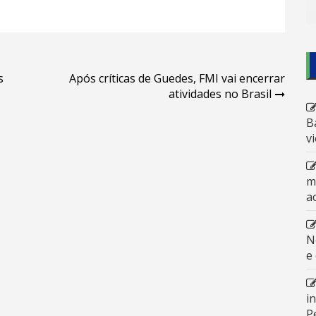
s
Após críticas de Guedes, FMI vai encerrar
atividades no Brasil
B
v
m
a
N
e
i
P