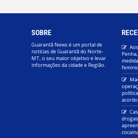
SOBRE
RECE
Guarantã News é um portal de
Aos
notícias de Guarantã do Norte-
Penha,
MT, o seu maior objetivo e levar
medidas
informações da cidade e Região.
feminic
Mau
operaç
polític
acordo
Cas
droga
apreen
cocaín