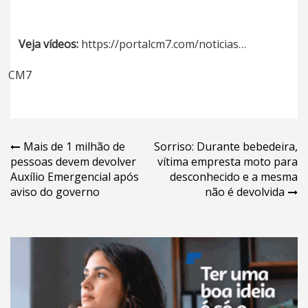
Veja vídeos:
https://portalcm7.com/noticias…
CM7
Navegação
Mais de 1 milhão de
Sorriso: Durante bebedeira,
pessoas devem devolver
vítima empresta moto para
de
Auxílio Emergencial após
desconhecido e a mesma
Post
aviso do governo
não é devolvida