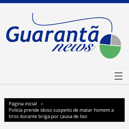
Ir
para
o
conteúdo
Página inicial
Polícia prende idoso suspeito de matar homem a
tiros durante briga por causa de lixo