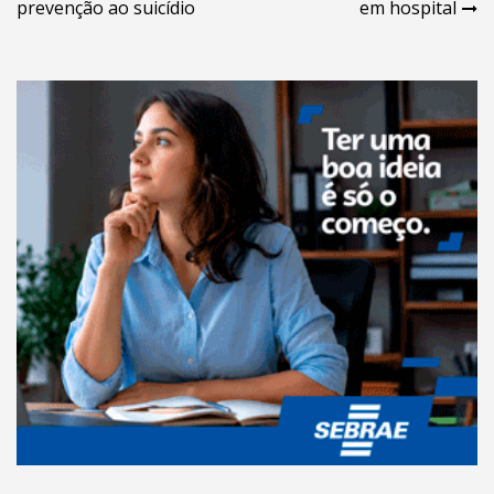
Post
prevenção ao suicídio
em hospital