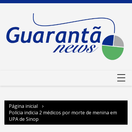
Ir
para
o
conteúdo
Página inicial
Polícia indicia 2 médicos por morte de menina em
UPA de Sinop