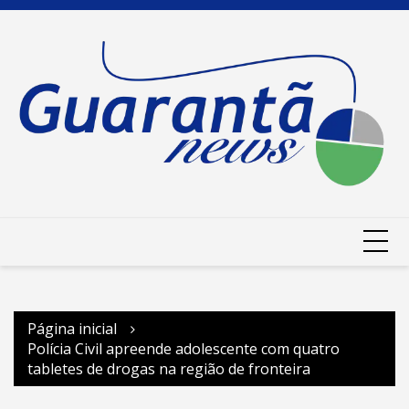
Ir
para
o
conteúdo
Página inicial
Polícia Civil apreende adolescente com quatro
tabletes de drogas na região de fronteira