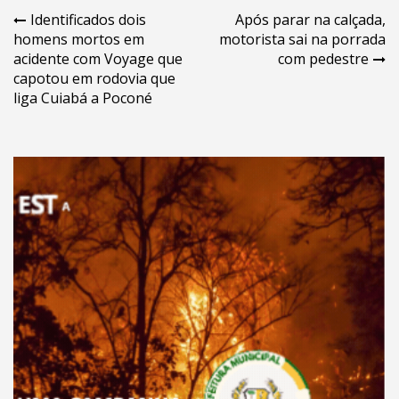
Navegação
Identificados dois
Após parar na calçada,
homens mortos em
motorista sai na porrada
de
acidente com Voyage que
com pedestre
Post
capotou em rodovia que
liga Cuiabá a Poconé