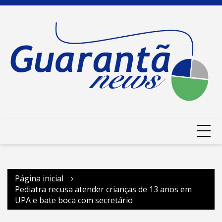
Ir
para
o
conteúdo
Página inicial
Pediatra recusa atender crianças de 13 anos em
UPA e bate boca com secretário