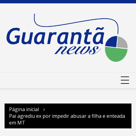
Ir
para
o
conteúdo
Página inicial
Pai agrediu ex por impedir abusar a filha e enteada
em MT