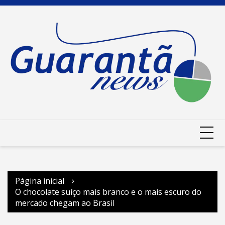
Ir
para
o
conteúdo
Página inicial
O chocolate suíço mais branco e o mais escuro do
mercado chegam ao Brasil