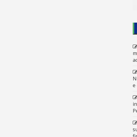
m
a
N
e
i
P
s
f