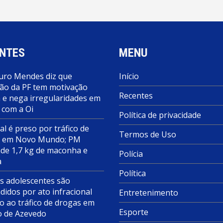
NTES
MENU
ro Mendes diz que
Início
ão da PF tem motivação
Recentes
a e nega irregularidades em
 com a Oi
Política de privacidade
al é preso por tráfico de
Termos de Uso
s em Novo Mundo; PM
de 1,7 kg de maconha e
Polícia
a
Política
s adolescentes são
didos por ato infracional
Entretenimento
o ao tráfico de drogas em
Esporte
o de Azevedo