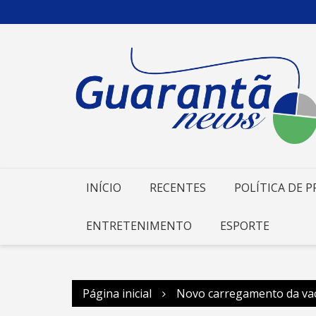
Ir
para
o
conteúdo
INÍCIO
RECENTES
POLÍTICA DE P
ENTRETENIMENTO
ESPORTE
Página inicial
Novo carregamento da vaci