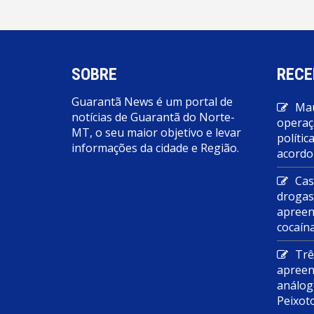
SOBRE
RECE
Guarantã News é um portal de
Mau
notícias de Guarantã do Norte-
operaç
MT, o seu maior objetivo e levar
polític
informações da cidade e Região.
acordo
Cas
droga
apreen
cocaín
Trê
apreen
análog
Peixot