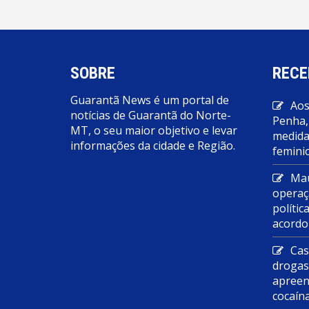
SOBRE
RECE
Guarantã News é um portal de
Aos
notícias de Guarantã do Norte-
Penha,
MT, o seu maior objetivo e levar
medidas
informações da cidade e Região.
feminic
Mau
operaç
polític
acordo
Cas
droga
apreen
cocaín