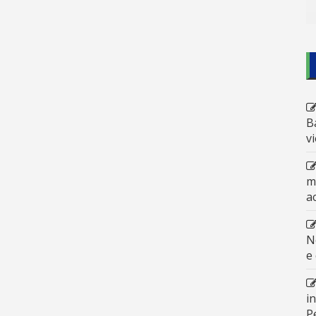
B
v
m
a
N
e
i
P