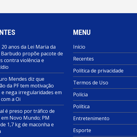
NTES
MENU
 20 anos da Lei Maria da
Início
 Barbudo propõe pacote de
Recentes
 contra violência e
ídio
Política de privacidade
ro Mendes diz que
Termos de Uso
ão da PF tem motivação
a e nega irregularidades em
Polícia
 com a Oi
Política
al é preso por tráfico de
s em Novo Mundo; PM
Entretenimento
de 1,7 kg de maconha e
Esporte
a