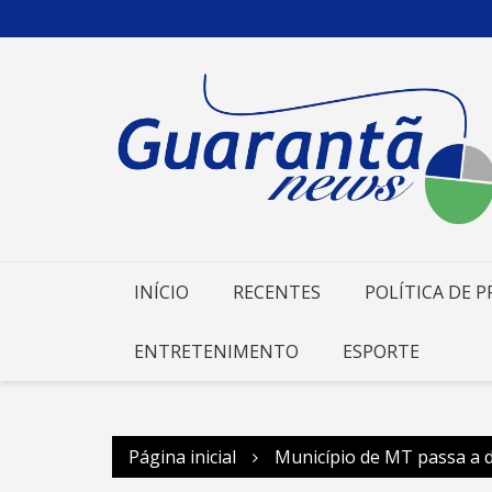
Ir
para
o
conteúdo
INÍCIO
RECENTES
POLÍTICA DE P
ENTRETENIMENTO
ESPORTE
Página inicial
Município de MT passa a d