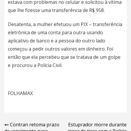
estava com problemas no celular e solicitou à vítima
que lhe fizesse uma transferência de R$ 958.
Desatenta, a mulher efetuou um PIX – transferência
eletrônica de uma conta para outra usando
aplicativo de banco e a pessoa do outro lado
começou a pedir outros valores em dinheiro. Foi
então que ela percebeu que se tratava de um golpe
e procurou a Polícia Civil.
FOLHAMAX
Navegação
Contran retoma prazo
Estuprador morre durante
de vencimento para
troca de tiros com a Polícia