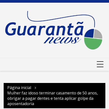
Ir
para
o
conteúdo
Página inicial
Mulher faz idoso terminar casamento de 50 anos,
obrigar a pagar dentes e tenta aplicar golpe da
aposentadoria