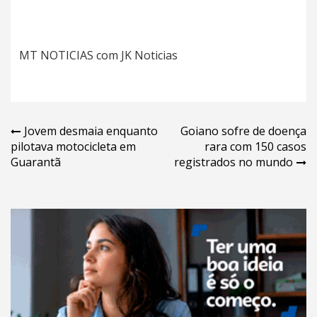
MT NOTICIAS com JK Noticias
Navegação
Jovem desmaia enquanto
Goiano sofre de doença
pilotava motocicleta em
rara com 150 casos
de
Guarantã
registrados no mundo
Post