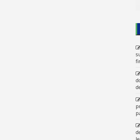
s
f
d
d
p
p
d
l