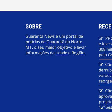
SOBRE
RECE
Guarantã News é um portal de
PF 
notícias de Guarantã do Norte-
e inves
MT, o seu maior objetivo e levar
308 mi
informações da cidade e Região.
pelo G
Câm
derrub
votos 
reorga
Câm
aprova
projet
12ª Se