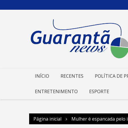
Ir
para
o
conteúdo
INÍCIO
RECENTES
POLÍTICA DE P
ENTRETENIMENTO
ESPORTE
Página inicial
Mulher é espancada pelo 