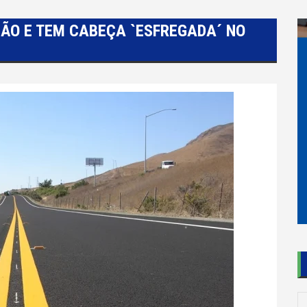
ÃO E TEM CABEÇA `ESFREGADA´ NO