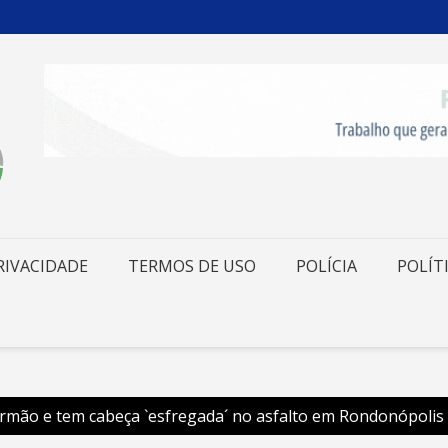
RIVACIDADE
TERMOS DE USO
POLÍCIA
POLÍT
irmão e tem cabeça `esfregada´ no asfalto em Rondonópolis