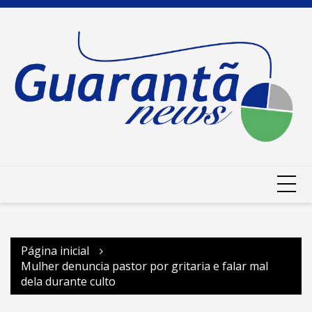
Ir
para
o
conteúdo
Página inicial
Mulher denuncia pastor por gritaria e falar mal
dela durante culto