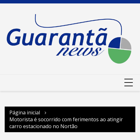
Ir
para
o
conteúdo
Página inicial
Motorista é socorrido com ferimentos ao atingir
carro estacionado no Nortão