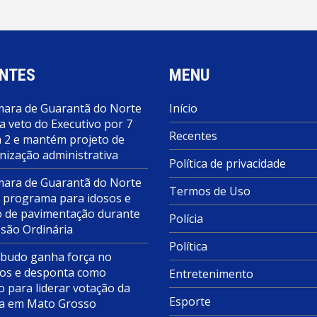
NTES
MENU
ara de Guarantã do Norte
Início
a veto do Executivo por 7
Recentes
a 2 e mantém projeto de
nização administrativa
Política de privacidade
ara de Guarantã do Norte
Termos de Uso
 programa para idosos e
o de pavimentação durante
Polícia
ssão Ordinária
Política
budo ganha força no
s e desponta como
Entretenimento
o para liderar votação da
Esporte
a em Mato Grosso