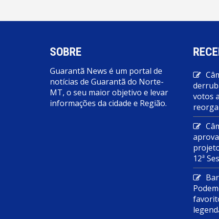
SOBRE
RECE
Guarantã News é um portal de
Câm
notícias de Guarantã do Norte-
derrub
MT, o seu maior objetivo e levar
votos 
informações da cidade e Região.
reorga
Câm
aprova
projet
12ª Se
Bar
Podemo
favorit
legend