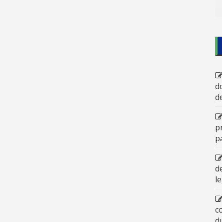
d
d
p
p
d
l
c
d