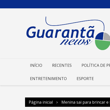
Ir
para
o
conteúdo
INÍCIO
RECENTES
POLÍTICA DE P
ENTRETENIMENTO
ESPORTE
Página inicial
Menina sai para brincar e