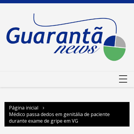
Ir
para
o
conteúdo
Página inicial
Médico passa dedos em genitália de paciente
durante exame de gripe em VG