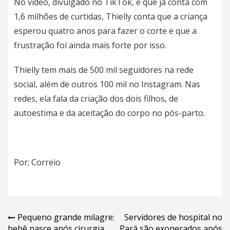
No vídeo, divulgado no TikTok, e que já conta com
1,6 milhões de curtidas, Thielly conta que a criança
esperou quatro anos para fazer o corte e que a
frustração foi ainda mais forte por isso.
Thielly tem mais de 500 mil seguidores na rede
social, além de outros 100 mil no Instagram. Nas
redes, ela fala da criação dos dois filhos, de
autoestima e da aceitação do corpo no pós-parto.
Por; Correio
Navegação
Pequeno grande milagre:
Servidores de hospital no
bebê nasce após cirurgia
Pará são exonerados após