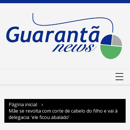
Ir
para
o
conteúdo
Página inicial
Mãe se revolta com corte de cabelo do filho e vai à
delegacia: ‘ele ficou abalado’