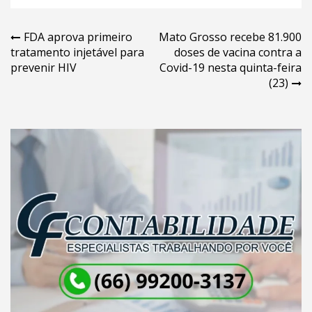
Navegação
FDA aprova primeiro
Mato Grosso recebe 81.900
tratamento injetável para
doses de vacina contra a
de
prevenir HIV
Covid-19 nesta quinta-feira
Post
(23)