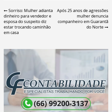
Navegação
Sorriso: Mulher adianta
Após 25 anos de agressões
dinheiro para vendedor e
mulher denuncia
de
esposa do suspeito diz
companheiro em Guarantã
Post
estar trocando caminhão
do Norte
em casa