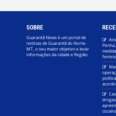
SOBRE
RECE
Guarantã News é um portal de
Aos
notícias de Guarantã do Norte-
Penha,
MT, o seu maior objetivo e levar
medidas
informações da cidade e Região.
feminic
Mau
operaç
polític
acordo
Cas
droga
apreen
cocaín