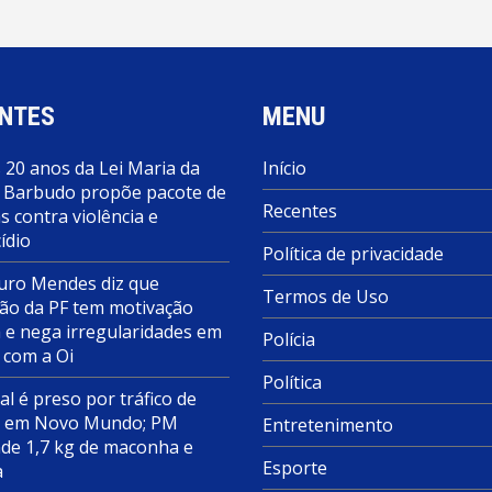
NTES
MENU
 20 anos da Lei Maria da
Início
 Barbudo propõe pacote de
Recentes
 contra violência e
ídio
Política de privacidade
ro Mendes diz que
Termos de Uso
ão da PF tem motivação
a e nega irregularidades em
Polícia
 com a Oi
Política
al é preso por tráfico de
s em Novo Mundo; PM
Entretenimento
de 1,7 kg de maconha e
Esporte
a