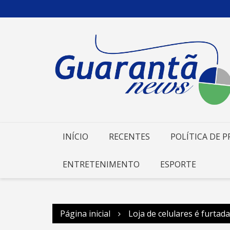
Ir
para
o
conteúdo
INÍCIO
RECENTES
POLÍTICA DE P
ENTRETENIMENTO
ESPORTE
Página inicial
Loja de celulares é furta