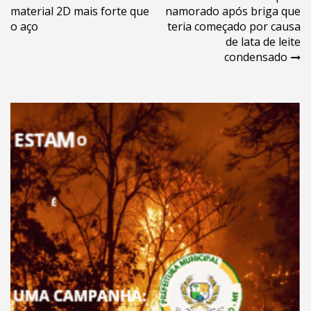
material 2D mais forte que
namorado após briga que
de
o aço
teria começado por causa
Post
de lata de leite
condensado