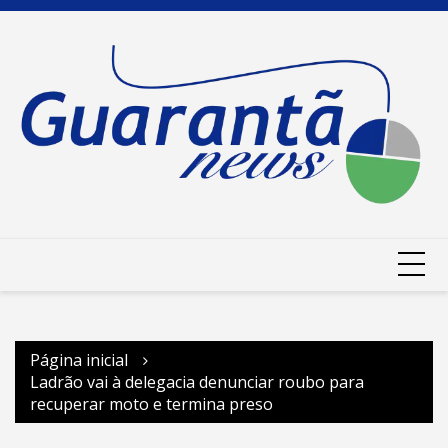
Ir
para
o
conteúdo
Página inicial
Ladrão vai à delegacia denunciar roubo para
recuperar moto e termina preso