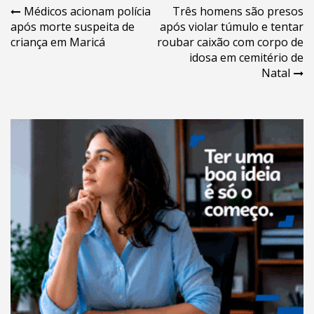
Navegação
Médicos acionam polícia
Três homens são presos
após morte suspeita de
após violar túmulo e tentar
de
criança em Maricá
roubar caixão com corpo de
Post
idosa em cemitério de
Natal