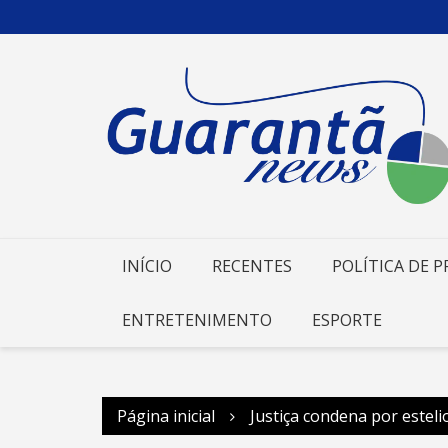
Ir
para
o
conteúdo
INÍCIO
RECENTES
POLÍTICA DE P
ENTRETENIMENTO
ESPORTE
Página inicial
Justiça condena por este