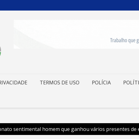
RIVACIDADE
TERMOS DE USO
POLÍCIA
POLÍT
lionato sentimental homem que ganhou vários presentes de