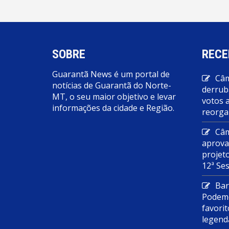
SOBRE
RECE
Guarantã News é um portal de
Câm
notícias de Guarantã do Norte-
derrub
MT, o seu maior objetivo e levar
votos 
informações da cidade e Região.
reorga
Câm
aprova
projet
12ª Se
Bar
Podemo
favorit
legend