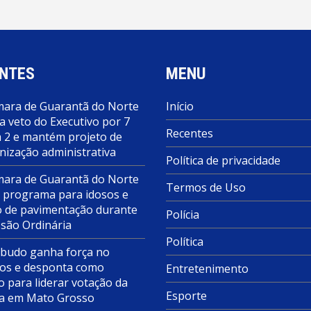
NTES
MENU
ara de Guarantã do Norte
Início
a veto do Executivo por 7
Recentes
a 2 e mantém projeto de
nização administrativa
Política de privacidade
ara de Guarantã do Norte
Termos de Uso
 programa para idosos e
o de pavimentação durante
Polícia
ssão Ordinária
Política
budo ganha força no
s e desponta como
Entretenimento
o para liderar votação da
Esporte
a em Mato Grosso