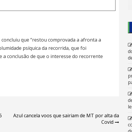
o concluiu que “restou comprovada a afronta a
lumidade psíquica da recorrida, que foi
d
e a conclusão de que o interesse do recorrente
d
p
p
d
l
6
Azul cancela voos que sairiam de MT por alta da
Covid
c
d