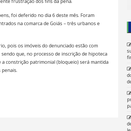
ente frustração dos fins da pena.
ens, foi deferido no dia 6 deste mês. Foram
trados na comarca de Goiás – três urbanos e
rio, pois os imóveis do denunciado estão com
s
s, sendo que, no processo de inscrição de hipoteca
f
 a constrição patrimonial (bloqueio) será mantida
 penais.
d
d
p
p
d
l