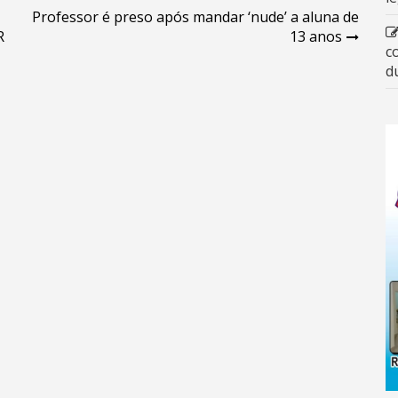
Professor é preso após mandar ‘nude’ a aluna de
R
13 anos
c
d