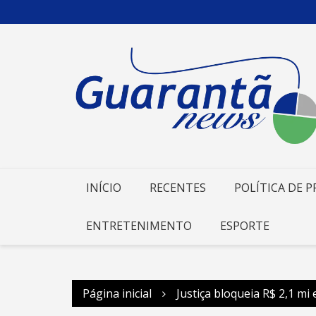
Ir
para
o
conteúdo
INÍCIO
RECENTES
POLÍTICA DE P
ENTRETENIMENTO
ESPORTE
Página inicial
Justiça bloqueia R$ 2,1 m