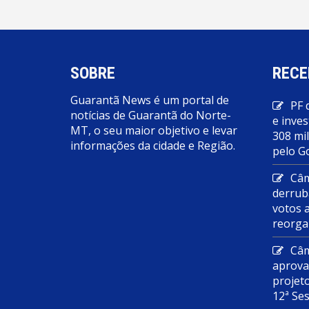
SOBRE
RECE
Guarantã News é um portal de
PF 
notícias de Guarantã do Norte-
e inves
MT, o seu maior objetivo e levar
308 mi
informações da cidade e Região.
pelo G
Câm
derrub
votos 
reorga
Câm
aprova
projet
12ª Se