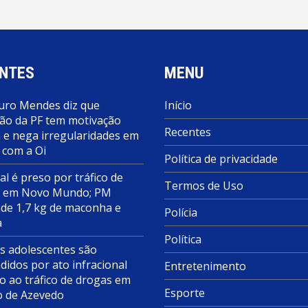
NTES
MENU
ro Mendes diz que
Início
ão da PF tem motivação
Recentes
a e nega irregularidades em
 com a Oi
Política de privacidade
al é preso por tráfico de
Termos de Uso
s em Novo Mundo; PM
de 1,7 kg de maconha e
Polícia
a
Política
s adolescentes são
didos por ato infracional
Entretenimento
o ao tráfico de drogas em
Esporte
o de Azevedo