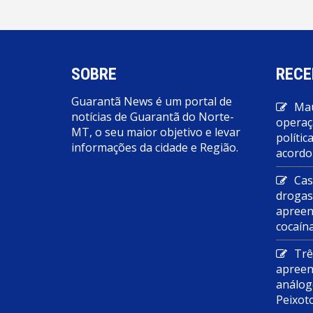
SOBRE
RECE
Guarantã News é um portal de
Mau
notícias de Guarantã do Norte-
operaç
MT, o seu maior objetivo e levar
polític
informações da cidade e Região.
acordo
Cas
droga
apreen
cocaín
Trê
apreen
análog
Peixot