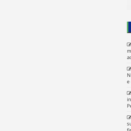
m
a
N
e
i
P
s
f