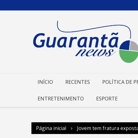
Ir
para
o
conteúdo
INÍCIO
RECENTES
POLÍTICA DE P
ENTRETENIMENTO
ESPORTE
Página inicial
Jovem tem fratura expost