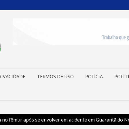
RIVACIDADE
TERMOS DE USO
POLÍCIA
POLÍT
a no fêmur após se envolver em acidente em Guarantã do N