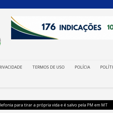
RIVACIDADE
TERMOS DE USO
POLÍCIA
POLÍT
lefonia para tirar a própria vida e é salvo pela PM em MT