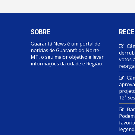
SOBRE
RECE
Guarantã News é um portal de
Câm
notícias de Guarantã do Norte-
derrub
MT, o seu maior objetivo e levar
votos 
informações da cidade e Região.
reorga
Câm
aprova
projet
12ª Se
Bar
Podemo
favorit
legend