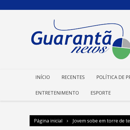
Ir
para
o
conteúdo
INÍCIO
RECENTES
POLÍTICA DE P
ENTRETENIMENTO
ESPORTE
Página inicial
Jovem sobe em torre de te