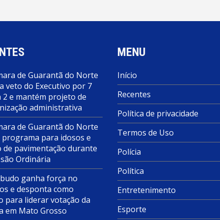
NTES
MENU
ara de Guarantã do Norte
Início
a veto do Executivo por 7
Recentes
a 2 e mantém projeto de
nização administrativa
Política de privacidade
ara de Guarantã do Norte
Termos de Uso
 programa para idosos e
o de pavimentação durante
Polícia
ssão Ordinária
Política
budo ganha força no
s e desponta como
Entretenimento
o para liderar votação da
Esporte
a em Mato Grosso