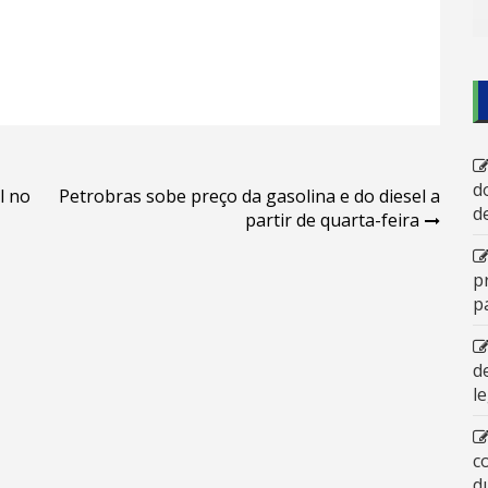
d
l no
Petrobras sobe preço da gasolina e do diesel a
d
partir de quarta-feira
p
p
d
l
c
d