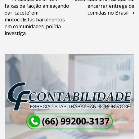
Navegação
faixas de facção ameaçando
encerrar entrega de
de
dar ‘cacete’ em
comidas no Brasil
Post
motociclistas barulhentos
em comunidades; polícia
investiga