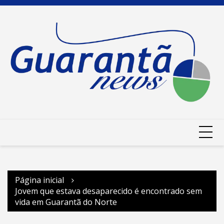
Ir
para
o
conteúdo
Página inicial
Jovem que estava desaparecido é encontrado sem
vida em Guarantã do Norte