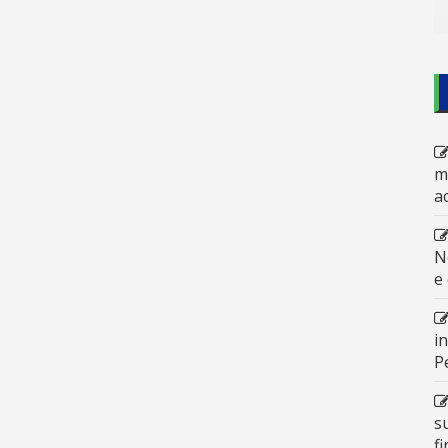
m
a
N
e
i
P
s
f