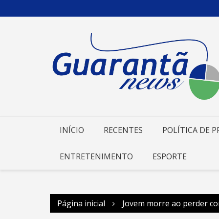
Ir
para
o
conteúdo
INÍCIO
RECENTES
POLÍTICA DE P
ENTRETENIMENTO
ESPORTE
Página inicial
Jovem morre ao perder co