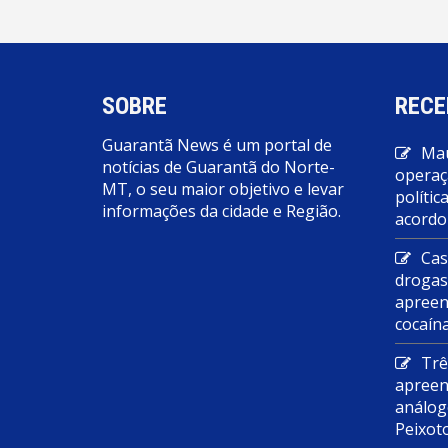
SOBRE
RECE
Guarantã News é um portal de
Mau
notícias de Guarantã do Norte-
operaç
MT, o seu maior objetivo e levar
polític
informações da cidade e Região.
acordo
Cas
droga
apreen
cocaín
Trê
apreen
análog
Peixot