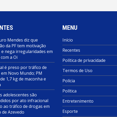
NTES
MENU
ro Mendes diz que
Início
ão da PF tem motivação
Recentes
a e nega irregularidades em
 com a Oi
Política de privacidade
al é preso por tráfico de
Termos de Uso
s em Novo Mundo; PM
de 1,7 kg de maconha e
Polícia
a
Política
s adolescentes são
didos por ato infracional
Entretenimento
o ao tráfico de drogas em
Esporte
o de Azevedo