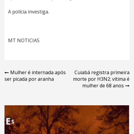
A polícia investiga.
MT NOTICIAS
Navegação
Mulher é internada após
Cuiabá registra primeira
ser picada por aranha
morte por H3N2; vítima é
de
mulher de 68 anos
Post