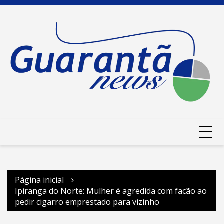
Ir
para
o
conteúdo
Página inicial
Ipiranga do Norte: Mulher é agredida com facão ao
pedir cigarro emprestado para vizinho