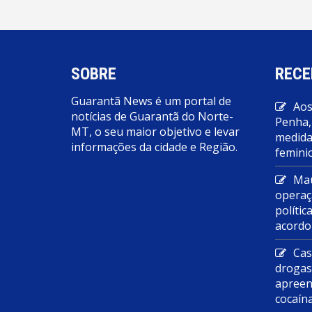
SOBRE
RECE
Guarantã News é um portal de
Aos
notícias de Guarantã do Norte-
Penha,
MT, o seu maior objetivo e levar
medidas
informações da cidade e Região.
feminic
Mau
operaç
polític
acordo
Cas
droga
apreen
cocaín