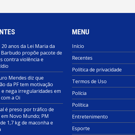
NTES
MENU
 20 anos da Lei Maria da
Início
 Barbudo propõe pacote de
Recentes
 contra violência e
ídio
Política de privacidade
ro Mendes diz que
Termos de Uso
ão da PF tem motivação
a e nega irregularidades em
Polícia
 com a Oi
Política
al é preso por tráfico de
s em Novo Mundo; PM
Entretenimento
de 1,7 kg de maconha e
Esporte
a