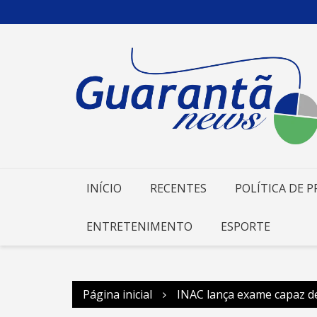
Ir
para
o
conteúdo
INÍCIO
RECENTES
POLÍTICA DE P
ENTRETENIMENTO
ESPORTE
Página inicial
INAC lança exame capaz de