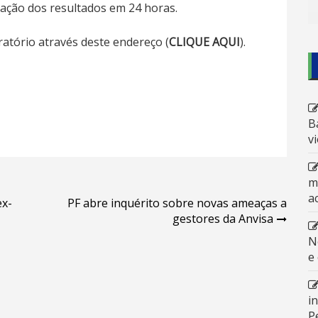
eração dos resultados em 24 horas.
ratório através deste endereço (
CLIQUE AQUI
).
B
v
m
a
ex-
PF abre inquérito sobre novas ameaças a
gestores da Anvisa
N
e
i
P