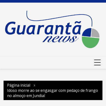
Ir
para
o
conteúdo
Página inicial
Idoso morre ao se engasgar com pedaço de frango
no almoço em Jundiaí