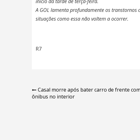
início da tarde de terça-feira.
A GOL lamenta profundamente os transtornos c
situações como essa não voltem a ocorrer.
R7
Navegação
Casal morre após bater carro de frente co
ônibus no interior
de
Post