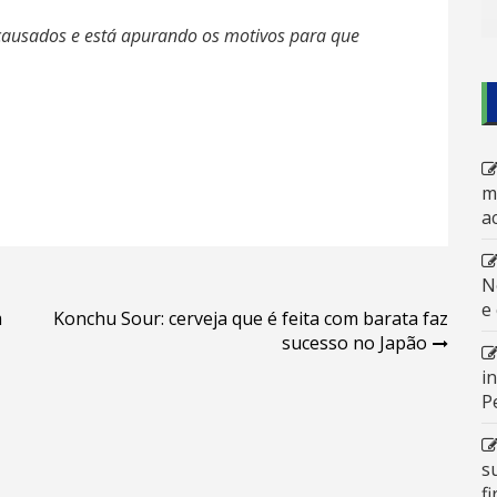
ausados e está apurando os motivos para que
m
a
N
e
m
Konchu Sour: cerveja que é feita com barata faz
sucesso no Japão
i
P
s
f