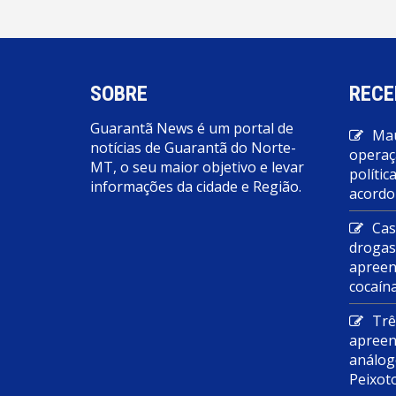
SOBRE
RECE
Guarantã News é um portal de
Mau
notícias de Guarantã do Norte-
operaç
MT, o seu maior objetivo e levar
polític
informações da cidade e Região.
acordo
Cas
droga
apreen
cocaín
Trê
apreen
análog
Peixot