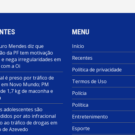
NTES
MENU
ro Mendes diz que
Início
ão da PF tem motivação
Recentes
a e nega irregularidades em
 com a Oi
Política de privacidade
al é preso por tráfico de
Termos de Uso
s em Novo Mundo; PM
de 1,7 kg de maconha e
Polícia
a
Política
s adolescentes são
didos por ato infracional
Entretenimento
o ao tráfico de drogas em
Esporte
o de Azevedo