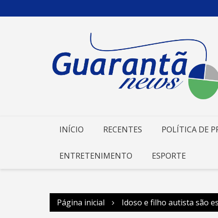
Ir
para
o
conteúdo
INÍCIO
RECENTES
POLÍTICA DE P
ENTRETENIMENTO
ESPORTE
Página inicial
Idoso e filho autista são