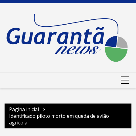
Ir
para
o
conteúdo
Página inicial
Identificado piloto morto em queda de avião
agrícola