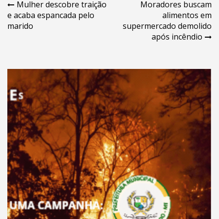
Navegação
Mulher descobre traição
Moradores buscam
e acaba espancada pelo
alimentos em
de
marido
supermercado demolido
Post
após incêndio