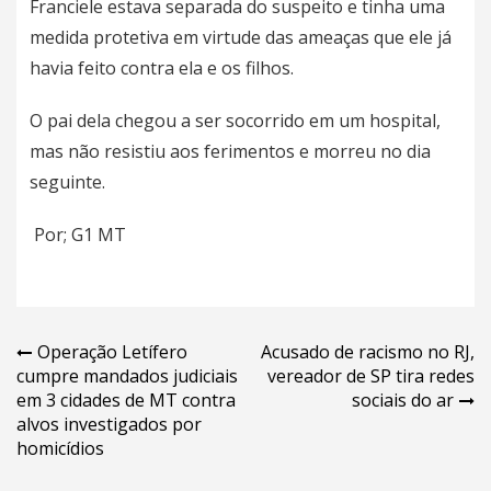
Franciele estava separada do suspeito e tinha uma
medida protetiva em virtude das ameaças que ele já
havia feito contra ela e os filhos.
O pai dela chegou a ser socorrido em um hospital,
mas não resistiu aos ferimentos e morreu no dia
seguinte.
Por; G1 MT
Navegação
Operação Letífero
Acusado de racismo no RJ,
cumpre mandados judiciais
vereador de SP tira redes
de
em 3 cidades de MT contra
sociais do ar
Post
alvos investigados por
homicídios