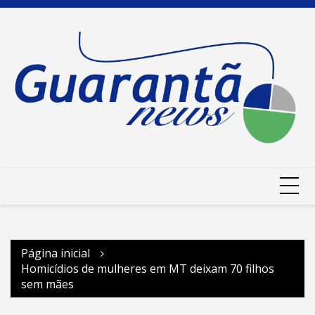
Ir
para
o
conteúdo
Página inicial
Homicídios de mulheres em MT deixam 70 filhos
sem mães