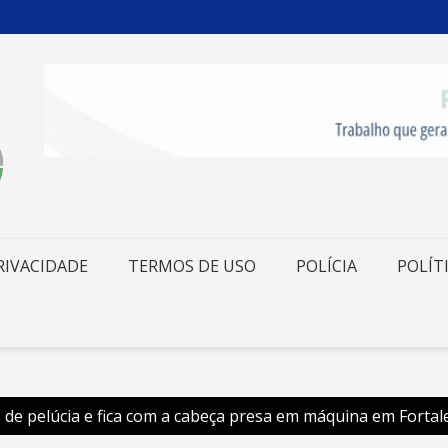
RIVACIDADE
TERMOS DE USO
POLÍCIA
POLÍT
de pelúcia e fica com a cabeça presa em máquina em Fortal