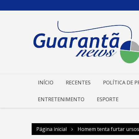
Ir
para
o
conteúdo
INÍCIO
RECENTES
POLÍTICA DE P
ENTRETENIMENTO
ESPORTE
Página inicial
Homem tenta furtar ursos 