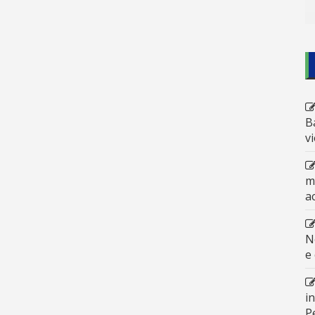
B
v
m
a
N
e
i
P