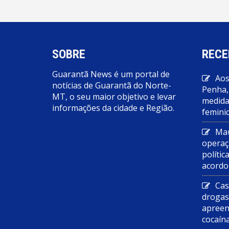
SOBRE
RECE
Guarantã News é um portal de
Aos
notícias de Guarantã do Norte-
Penha,
MT, o seu maior objetivo e levar
medidas
informações da cidade e Região.
feminic
Mau
operaç
polític
acordo
Cas
droga
apreen
cocaín