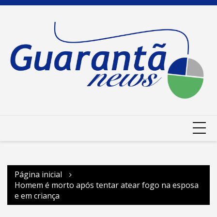
Ir
para
o
conteúdo
Página inicial
Homem é morto após tentar atear fogo na esposa
e em criança