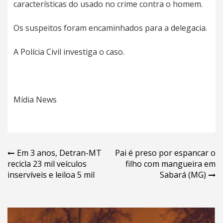
características do usado no crime contra o homem.
Os suspeitos foram encaminhados para a delegacia.
A Polícia Civil investiga o caso.
Mídia News
Navegação
Em 3 anos, Detran-MT
Pai é preso por espancar o
recicla 23 mil veículos
filho com mangueira em
de
inservíveis e leiloa 5 mil
Sabará (MG)
Post