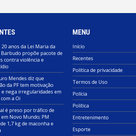
NTES
MENU
 20 anos da Lei Maria da
Início
 Barbudo propõe pacote de
Recentes
 contra violência e
ídio
Política de privacidade
ro Mendes diz que
Termos de Uso
ão da PF tem motivação
a e nega irregularidades em
Polícia
 com a Oi
Política
al é preso por tráfico de
s em Novo Mundo; PM
Entretenimento
de 1,7 kg de maconha e
Esporte
a