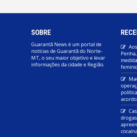
SOBRE
RECE
Guarantã News é um portal de
Aos
notícias de Guarantã do Norte-
Penha,
MT, o seu maior objetivo e levar
medidas
informações da cidade e Região.
feminic
Mau
operaç
polític
acordo
Cas
droga
apreen
cocaín