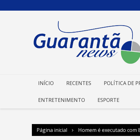
Ir
para
o
conteúdo
INÍCIO
RECENTES
POLÍTICA DE P
ENTRETENIMENTO
ESPORTE
Página inicial
Homem é executado com 8 