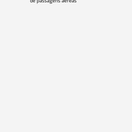
de passagens aéreas
de
Post