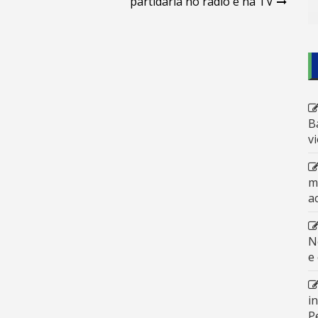
partidária no rádio e na TV
B
v
m
a
N
e
i
P