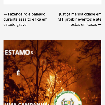
Navegação
Fazendeiro é baleado
Justiça manda cidade em
durante assalto e fica em
MT proibir eventos e até
de
estado grave
festas em casas
Post