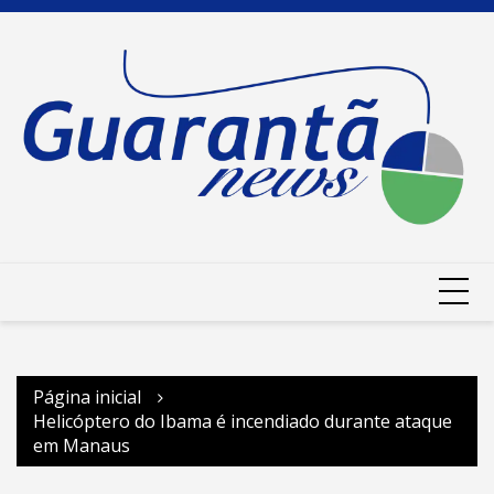
Ir
para
o
conteúdo
Página inicial
Helicóptero do Ibama é incendiado durante ataque
em Manaus