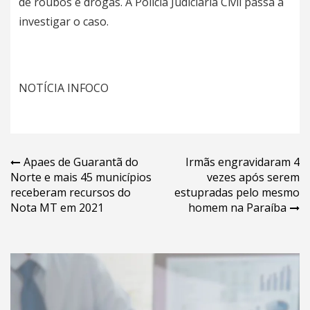
de roubos e drogas. A Policia Judiciária Civil passa a
investigar o caso.
NOTÍCIA INFOCO
Navegação
Apaes de Guarantã do
Irmãs engravidaram 4
Norte e mais 45 municípios
vezes após serem
de
receberam recursos do
estupradas pelo mesmo
Post
Nota MT em 2021
homem na Paraíba