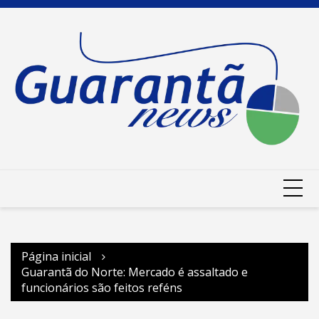
Ir
para
o
conteúdo
Página inicial
Guarantã do Norte: Mercado é assaltado e
funcionários são feitos reféns