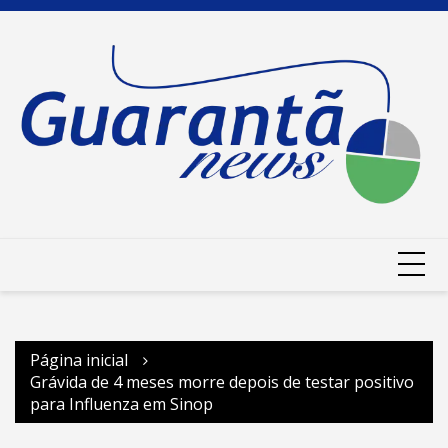
Ir
para
o
conteúdo
Página inicial
Grávida de 4 meses morre depois de testar positivo
para Influenza em Sinop