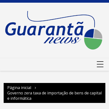
Ir
para
o
conteúdo
Página inicial
Governo zera taxa de importação de bens de capital
e informática