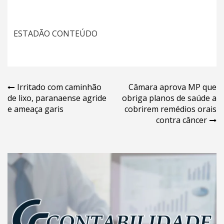
ESTADÃO CONTEÚDO
Navegação
Irritado com caminhão
Câmara aprova MP que
de lixo, paranaense agride
obriga planos de saúde a
de
e ameaça garis
cobrirem remédios orais
Post
contra câncer