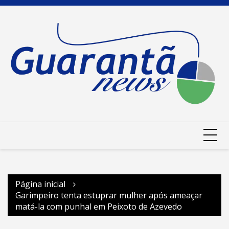
Ir
para
o
conteúdo
Página inicial
Garimpeiro tenta estuprar mulher após ameaçar
matá-la com punhal em Peixoto de Azevedo