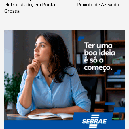
de
eletrocutado, em Ponta
Peixoto de Azevedo
Post
Grossa