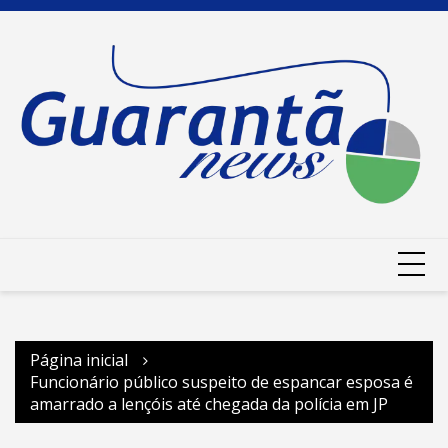
Ir
para
o
conteúdo
Página inicial
Funcionário público suspeito de espancar esposa é
amarrado a lençóis até chegada da polícia em JP