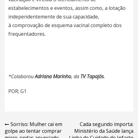
estabelecimentos e eventos, assim como, a lotação
independentemente de sua capacidade,
à
comprovação de esquema vacinal completo dos
frequentadores
.
*Colaborou
Adriana Marinho
, da
TV Tapajós
.
POR; G1
Navegação
Sorriso: Mulher cai em
Cada segundo importa:
golpe ao tentar comprar
Ministério da Saúde lança
de
micro-ondas anunciado
Linha de Cuidado do Infarto