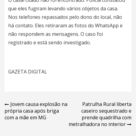
O casal citado não foi encontrado. Polícia constatou
que eles fugiram levando vários objetos da casa.
Nos telefones repassados pelo dono do local, não
há contato. Eles retiraram as fotos do WhatsApp e
não respondem as mensagens. O caso foi
registrado e está sendo investigado.
GAZETA DIGITAL
Navegação
Jovem causa explosão na
Patrulha Rural liberta
própria casa após briga
caseiro sequestrado e
de
com a mãe em MG
prende quadrilha com
Post
metralhadora no interior