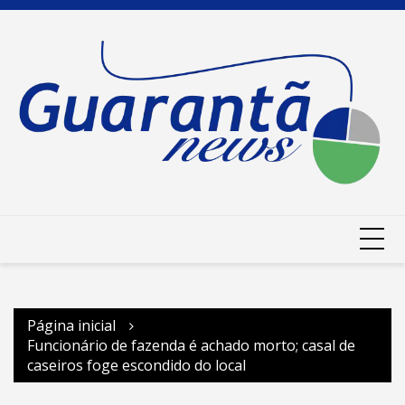
Ir
para
o
conteúdo
Página inicial
Funcionário de fazenda é achado morto; casal de
caseiros foge escondido do local