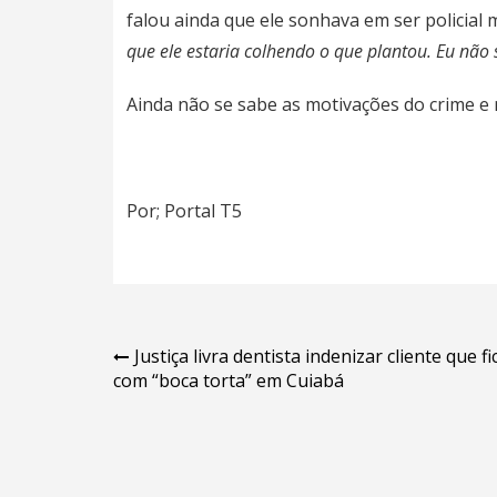
falou ainda que ele sonhava em ser policial mi
que ele estaria colhendo o que plantou. Eu não 
Ainda não se sabe as motivações do crime e 
Por; Portal T5
Navegação
Justiça livra dentista indenizar cliente que f
com “boca torta” em Cuiabá
de
Post