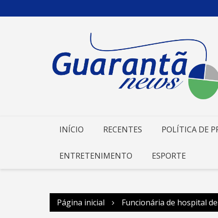
Ir
para
o
conteúdo
INÍCIO
RECENTES
POLÍTICA DE P
ENTRETENIMENTO
ESPORTE
Página inicial
Funcionária de hospital de