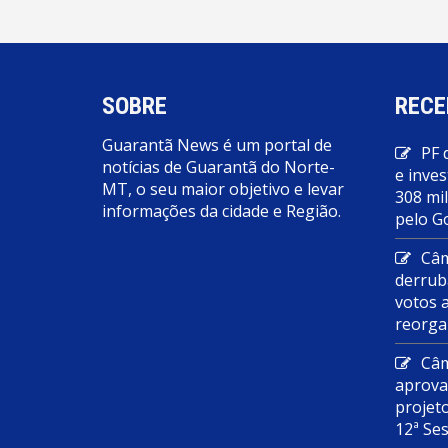
SOBRE
RECE
Guarantã News é um portal de
PF 
notícias de Guarantã do Norte-
e inves
MT, o seu maior objetivo e levar
308 mi
informações da cidade e Região.
pelo G
Câm
derrub
votos 
reorga
Câm
aprova
projet
12ª Se