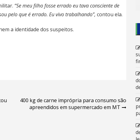
litar.
“Se meu filho fosse errado eu tava consciente de
sou pelo que é errado. Eu vivo trabalhando”,
contou ela.
nem a identidade dos suspeitos.
s
f
d
d
icou
400 kg de carne imprópria para consumo são
p
apreendidos em supermercado em MT
p
d
l