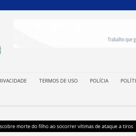
RIVACIDADE
TERMOS DE USO
POLÍCIA
POLÍT
scobre morte do filho ao socorrer vítimas de ataque a tiros